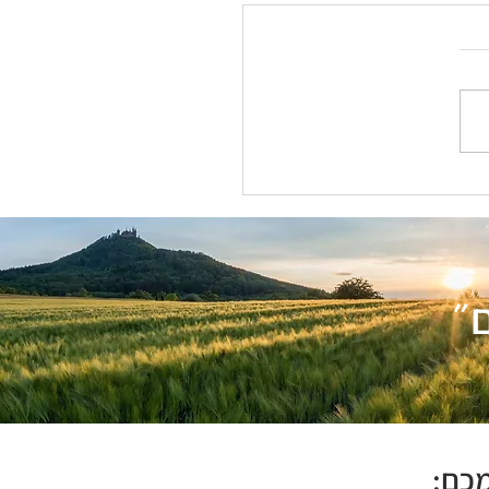
ים להתמודדות עם ילד בררן
״
כם: