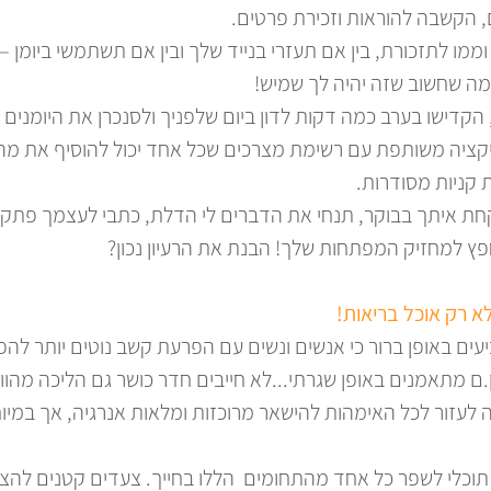
 הקשבה להוראות וזכירת פרטים. 
ממו לתזכורת, בין אם תעזרי בנייד שלך ובין אם תשתמשי ביומן – 
ה שחשוב שזה יהיה לך שמיש! 
, הקדישו בערב כמה דקות לדון ביום שלפניך ולסנכרן את היומנים 
ציה משותפת עם רשימת מצרכים שכל אחד יכול להוסיף את מה ש
 קניות מסודרות. 
חת איתך בבוקר, תנחי את הדברים לי הדלת, כתבי לעצמך פתק 
ץ למחזיק המפתחות שלך! הבנת את הרעיון נכון?
א רק אוכל בריאות! 
עים באופן ברור כי אנשים ונשים עם הפרעת קשב נוטים יותר להפ
.ם מתאמנים באופן שגרתי...לא חייבים חדר כושר גם הליכה מהווה
ה לעזור לכל האימהות להישאר מרוכזות ומלאות אנרגיה, אך במיו
תוכלי לשפר כל אחד מהתחומים  הללו בחייך. צעדים קטנים להצל