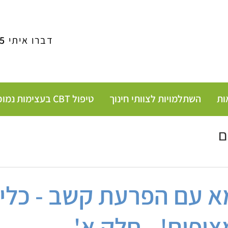
דברו איתי
5
ות
השתלמויות לצוותי חינוך
טיפול CBT בעצימות נמוכה - חרדה הורית
ם
א עם הפרעת קשב - כלי
יפים! - חלק א'