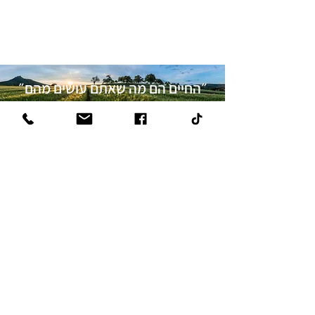
״החיים הם מה שאתם עושים מהם״
אורן זך:
052-6728285
orenwithu@gmail.com
דרך לב השרון 37 א קדימה צורן
אשמח לשמוע מכם: