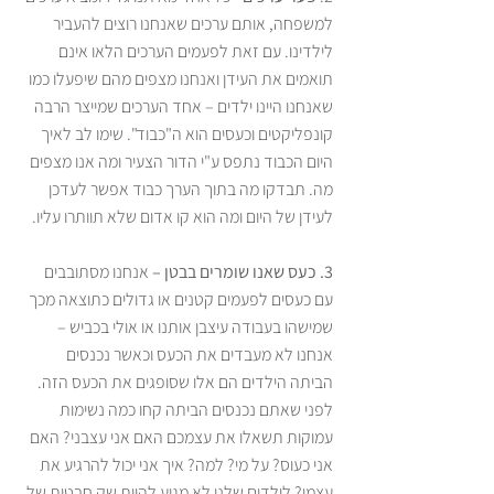
למשפחה, אותם ערכים שאנחנו רוצים להעביר 
לילדינו. עם זאת לפעמים הערכים הלאו אינם 
תואמים את העידן ואנחנו מצפים מהם שיפעלו כמו 
שאנחנו היינו ילדים – אחד הערכים שמייצר הרבה 
קונפליקטים וכעסים הוא ה"כבוד". שימו לב לאיך 
היום הכבוד נתפס ע"י הדור הצעיר ומה אנו מצפים 
מה. תבדקו מה בתוך הערך כבוד אפשר לעדכן 
לעידן של היום ומה הוא קו אדום שלא תוותרו עליו. 
3. כעס שאנו שומרים בבטן – 
אנחנו מסתובבים 
עם כעסים לפעמים קטנים או גדולים כתוצאה מכך 
שמישהו בעבודה עיצבן אותנו או אולי בכביש – 
אנחנו לא מעבדים את הכעס וכאשר נכנסים 
הביתה הילדים הם אלו שסופגים את הכעס הזה. 
לפני שאתם נכנסים הביתה קחו כמה נשימות 
עמוקות תשאלו את עצמכם האם אני עצבני? האם 
אני כעוס? על מי? למה? איך אני יכול להרגיע את 
עצמי? לילדים שלנו לא מגיע להיות שק חבטות של 