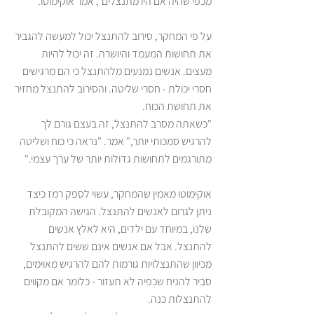
מכפי שהיה אם היו מתנצלים", אמר אוקימוטו.
על פי המחקר, סירוב להתנצל יכול למעשה להגביר 
את תחושות המעמד והיושרה. זה יכול להיות 
מעצים. אנשים נמנעים מלהתנצל כי הם מרגישים 
חסרי יכולת - חסרי שליטה. והסירוב להתנצל מחזיר 
את תחושת הכוח.
"כשאתה מסרב להתנצל, זה בעצם גורם לך 
להרגיש סמכותי יותר," אמר. "נראה כי כוח ושליטה 
מתורגמים לתחושות גדולות יותר של ערך עצמי."
אוקימוטו מאמין שהמחקר, עשוי לספק רמז כיצד 
ניתן לגרום לאנשים להתנצל. הגישה המקובלת 
שלנו, במיוחד עם ילדים, היא לאלץ אנשים 
להתנצל. אבל אם אנשים אינם ששים להתנצל 
מכיוון שהתנצלויות גורמות להם להרגיש מאוימים, 
סביר להניח שכפיה לא תעזור - כלומר אם מקווים 
להתנצלות כנה.