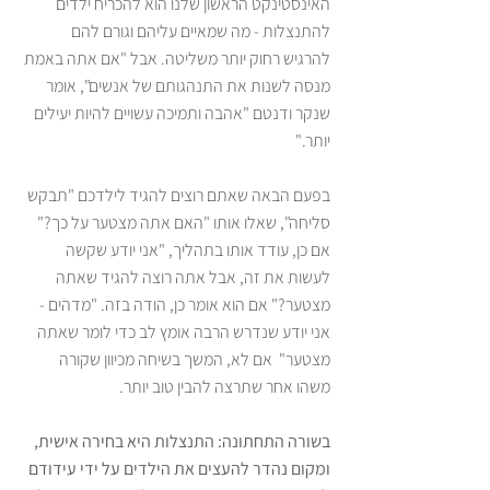
האינסטינקט הראשון שלנו הוא להכריח ילדים 
להתנצלות - מה שמאיים עליהם וגורם להם 
להרגיש רחוק יותר משליטה. אבל "אם אתה באמת 
מנסה לשנות את התנהגותם של אנשים", אומר 
שנקר ודנטם "אהבה ותמיכה עשויים להיות יעילים 
יותר."
בפעם הבאה שאתם רוצים להגיד לילדכם "תבקש 
סליחה", שאלו אותו "האם אתה מצטער על כך?" 
אם כן, עודד אותו בתהליך, "אני יודע שקשה 
לעשות את זה, אבל אתה רוצה להגיד שאתה 
מצטער?" אם הוא אומר כן, הודה בזה. "מדהים - 
אני יודע שנדרש הרבה אומץ לב כדי לומר שאתה 
מצטער"  אם לא, המשך בשיחה מכיוון שקורה 
משהו אחר שתרצה להבין טוב יותר.
בשורה התחתונה: התנצלות היא בחירה אישית, 
ומקום נהדר להעצים את הילדים על ידי עידודם 