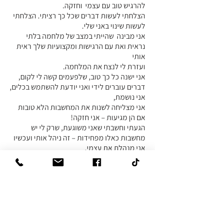
להרגיש טוב עם עצמי וחזקה.
הצלחתי לעשות דברים שכל כך רציתי. הצלחתי
לעשות שינוי באני שלי.
אני מבינה שהייתי במצב של מלחמה בלתי
נראית ואת עם הרגישות ומקצועיות שלך ראית
אותי
ועזרת לי לנצח את המלחמה.
אני ישנה כל כך טוב, שלפעמים קשה לי לקום,
דברים עוברים לידי ואני יודעת להשתמש בכלים,
אני נושמת,
אני מצליחה לשנות את המחשבות הלא טובות
אם הן מגיעות – אני חזקה!
הגעתי וחשבתי שאני משוגעת, שרק לי יש
מחשבות כאלו מפחידות – זה ניהל אותי ועכשיו
אני מנהלת את עצמי.
אני לא מפחדת מהחיים. תודה על רגעים ושעות,
על נתינה ישירה ועקיפה.
הטיפול העקיף עשה שינוי בתחומים רבים:
בזוגיות, מול הילדים, מול המשפחה.
אין לי ספק שעוד ניפגש!
תודה על הכול.